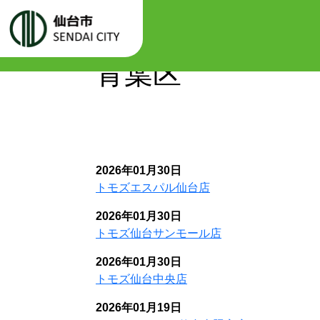
Warning
: Attempt to read property "labels" on null in
/var/www/
ホーム
/var/www/igusupay.jp/web/cms/assets/themes/custom/func/templ
青葉区
2026年01月30日
トモズエスパル仙台店
2026年01月30日
トモズ仙台サンモール店
2026年01月30日
トモズ仙台中央店
2026年01月19日