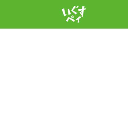
igusupay.jp/web/cms/assets/themes/custom/func/template.php
on 
ate.php
on line
96