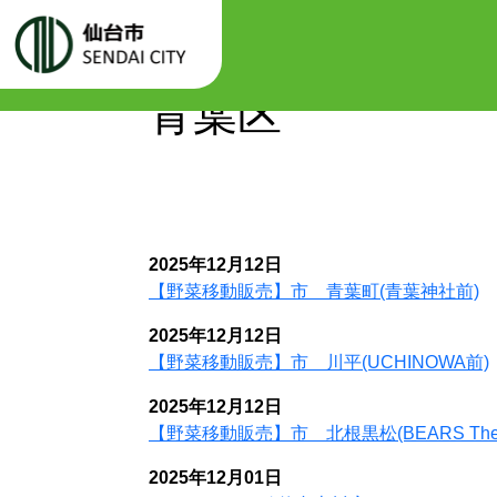
Warning
: Attempt to read property "labels" on null in
/var/www/
ホーム
/var/www/igusupay.jp/web/cms/assets/themes/custom/func/templ
青葉区
2025年12月12日
【野菜移動販売】市 青葉町(青葉神社前)
2025年12月12日
【野菜移動販売】市 川平(UCHINOWA前)
2025年12月12日
【野菜移動販売】市 北根黒松(BEARS The litt
2025年12月01日