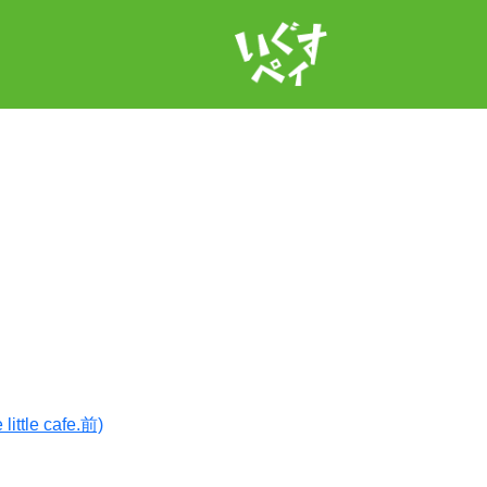
igusupay.jp/web/cms/assets/themes/custom/func/template.php
on 
ate.php
on line
96
le cafe.前)