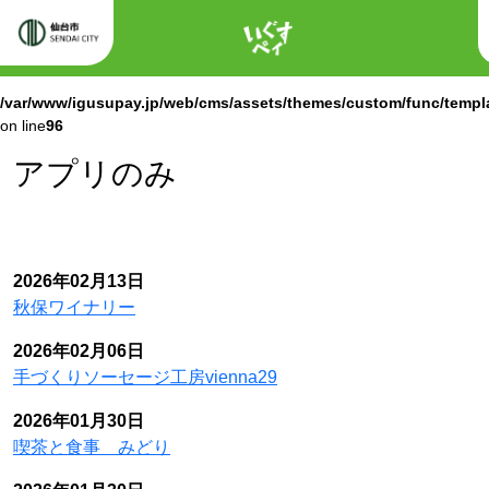
ホーム
Warning
: Attempt to read property "labels" on null in
/var/www/igusupay.jp/web/cms/assets/themes/custom/func/templ
on line
96
Warning
: Attempt to read property "name" on null in
/var/www/igusupay.jp/web/cms/assets/themes/custom/func/templ
on line
96
アプリのみ
2026年02月13日
秋保ワイナリー
2026年02月06日
手づくりソーセージ工房vienna29
2026年01月30日
喫茶と食事 みどり