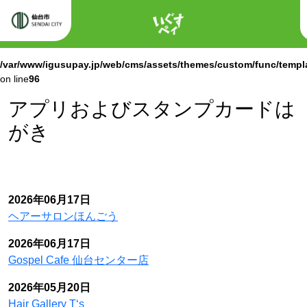
ホーム
Warning
: Attempt to read property "labels" on null in
/var/www/igusupay.jp/web/cms/assets/themes/custom/func/templ
on line
96
Warning
: Attempt to read property "name" on null in
/var/www/igusupay.jp/web/cms/assets/themes/custom/func/templ
on line
96
アプリおよびスタンプカードは
がき
2026年06月17日
ヘアーサロンほんごう
2026年06月17日
Gospel Cafe 仙台センター店
2026年05月20日
Hair Gallery T‘s