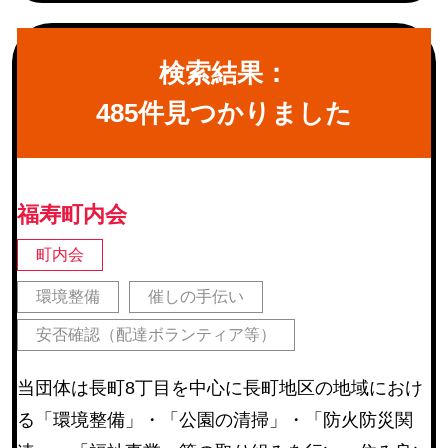
続グループ チームオレンジ
町内会
(245)
検索結果：
地区社協・地区社協に登録のあるサロン
(67)
485件見つかりました
仙台市河川愛護活動団体・仙台市公園愛護協力会
(22)
仙台市学区民体育振興会連合会
(6)
教育関連施設
福寿町内会
その他
(14)
町内会
環境整備
催しの手伝い
活動内容
安否確認（配達ボランティア等）
障害のある方等の作業補助
(17)
当団体は長町8丁目を中心に長町地区の地域におけ
環境整備
(254)
る「環境整備」・「公園の清掃」・「防火防災関
催しの手伝い
(225)