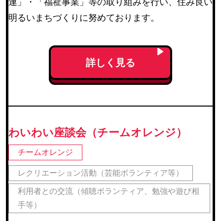
連」・「福祉事業」等の取り組みを行い、住み良い
レクリエーション活動（芸能ボランティア等）
(230)
明るいまちづくりに努めております。
利用者との交流（傾聴ボランティア、勉強や遊び相
手等）
(182)
安否確認（配達ボランティア等）
(162)
詳しく見る
調理ボランティア
(18)
配膳ボランティア
(19)
障害のある方の作業補助
(3)
外出補助
(32)
わいわい座談会（チームオレンジ）
その他
(173)
チームオレンジ
レクリエーション活動（芸能ボランティア等）
地区・エリア
利用者との交流（傾聴ボランティア、勉強や遊び相
青葉区
(111)
手等）
宮城野区
(77)