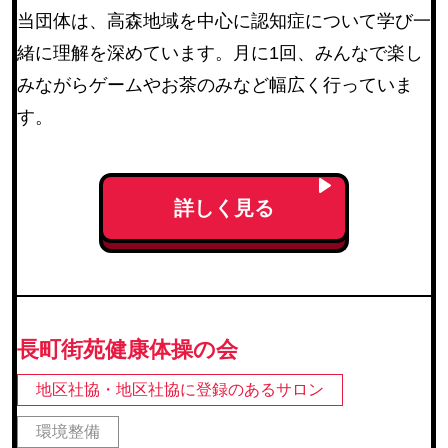
当団体は、高森地域を中心に認知症について学び一
若林区
(49)
緒に理解を深めています。月に1回、みんなで楽し
太白区
(93)
みながらゲームやお茶のみなど幅広く行っていま
泉区
(130)
す。
青葉区（宮城総合支所管内）
(21)
太白区（秋保総合支所管内）
(16)
詳しく見る
検索結果を表示
長町街苑健康体操の会
地区社協・地区社協に登録のあるサロン
環境整備