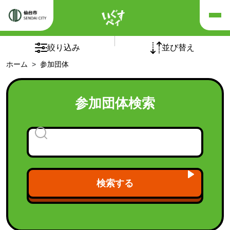
×
×
リセット
絞り込み
並び替え
ホーム
参加団体
五十音順
団体の種別
参加団体検索
チームオレンジ
(5)
介護予防自主グループ
(1)
フレイルサポーターチーム
認知症カフェ
(94)
老人クラブ
(1)
検索する
福祉施設
(21)
福祉団体
(9)
「シニア世代向け健康づくり講座」受講後の活動継