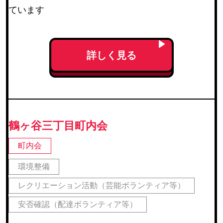
ています
若林区
(49)
太白区
(93)
泉区
(130)
詳しく見る
青葉区（宮城総合支所管内）
(21)
太白区（秋保総合支所管内）
(16)
検索結果を表示
鶴ヶ谷三丁目町内会
町内会
環境整備
レクリエーション活動（芸能ボランティア等）
安否確認（配達ボランティア等）