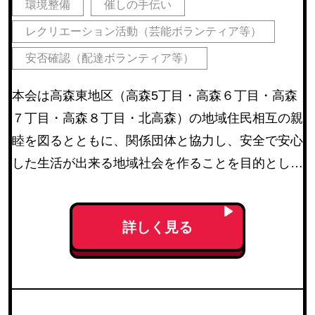
環境整備
催しの手伝い
レクリエーション活動（芸能ボランティア等）
安否確認（配達ボランティア等）
本会は高森東地区（高森5丁目・高森６丁目・高森
７丁目・高森８丁目・北高森）の地域住民相互の親
睦を図るとともに、関係団体と協力し、安全で安心
した生活が出来る地域社会を作ることを目的として
活動している。主な活動として高森東夏祭り・防災
訓練・一斉クリーン作戦・どんと祭などを行ってい
詳しく見る
る。また１５の関係団体との活動強化のため交流と
支援を行っている。