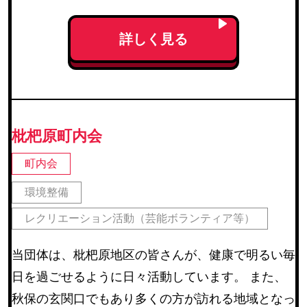
レクリエーション活動（芸能ボランティア等）
(230)
利用者との交流（傾聴ボランティア、勉強や遊び相
詳しく見る
手等）
(182)
安否確認（配達ボランティア等）
(162)
調理ボランティア
(18)
配膳ボランティア
(19)
枇杷原町内会
障害のある方の作業補助
(3)
町内会
外出補助
(32)
その他
(173)
環境整備
レクリエーション活動（芸能ボランティア等）
地区・エリア
当団体は、枇杷原地区の皆さんが、健康で明るい毎
日を過ごせるように日々活動しています。 また、
青葉区
(111)
秋保の玄関口でもあり多くの方が訪れる地域となっ
宮城野区
(77)