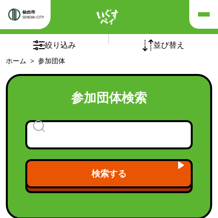
×
×
リセット
絞り込み
並び替え
ホーム
参加団体
五十音順
団体の種別
参加団体検索
チームオレンジ
(5)
介護予防自主グループ
(1)
フレイルサポーターチーム
認知症カフェ
(94)
老人クラブ
(1)
検索する
福祉施設
(21)
福祉団体
(9)
「シニア世代向け健康づくり講座」受講後の活動継