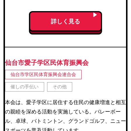
た。一番身近な集会所に集まり、企画を担当する
「にぎわいもりあげ隊」を中心に、健康づくり、郡
詳しく見る
山遺跡を中心とする地域の歴史、サロンでの交流、
地域防災に関するお話、地蔵まつり、夏祭り等だれ
でも参加できる行事を行っております。
仙台市愛子学区民体育振興会
仙台市学区民体育振興会連合会
催しの手伝い
その他
本会は、愛子学区に居住する住民の健康増進と相互
の親睦を深める活動を実施している。バレーボー
ル、卓球、バトミントン、グランドゴルフ、ニュー
スポーツを普及活動しています。