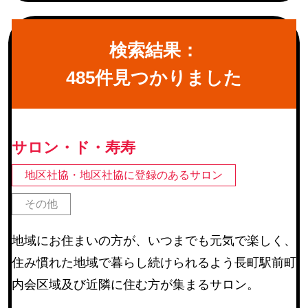
続グループ チームオレンジ
町内会
(245)
検索結果：
地区社協・地区社協に登録のあるサロン
(67)
485件見つかりました
仙台市河川愛護活動団体・仙台市公園愛護協力会
(22)
仙台市学区民体育振興会連合会
(6)
教育関連施設
サロン・ド・寿寿
その他
(14)
地区社協・地区社協に登録のあるサロン
その他
活動内容
地域にお住まいの方が、いつまでも元気で楽しく、
障害のある方等の作業補助
(17)
住み慣れた地域で暮らし続けられるよう長町駅前町
環境整備
(254)
内会区域及び近隣に住む方が集まるサロン。
催しの手伝い
(225)