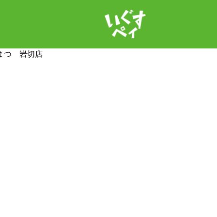
まつ 岩切店