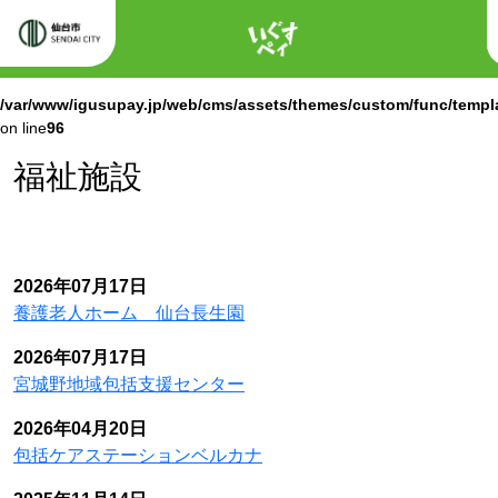
ホーム
Warning
: Attempt to read property "labels" on null in
/var/www/igusupay.jp/web/cms/assets/themes/custom/func/templ
on line
96
Warning
: Attempt to read property "name" on null in
/var/www/igusupay.jp/web/cms/assets/themes/custom/func/templ
on line
96
福祉施設
2026年07月17日
養護老人ホーム 仙台長生園
2026年07月17日
宮城野地域包括支援センター
2026年04月20日
包括ケアステーションベルカナ