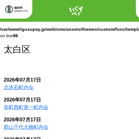
ホーム
Warning
: Attempt to read property "labels" on null in
/var/www/igusupay.jp/web/cms/assets/themes/custom/func/templ
on line
96
Warning
: Attempt to read property "name" on null in
/var/www/igusupay.jp/web/cms/assets/themes/custom/func/templ
on line
96
太白区
2026年07月17日
北赤石町内会
2026年07月17日
長町西町第一町内会
2026年07月17日
郡山千代大橋町内会