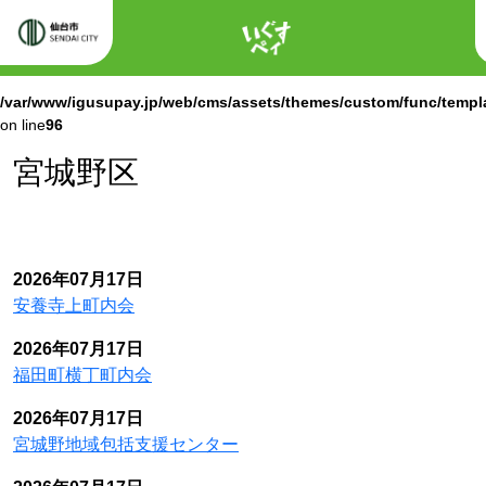
ホーム
Warning
: Attempt to read property "labels" on null in
/var/www/igusupay.jp/web/cms/assets/themes/custom/func/templ
on line
96
Warning
: Attempt to read property "name" on null in
/var/www/igusupay.jp/web/cms/assets/themes/custom/func/templ
on line
96
宮城野区
2026年07月17日
安養寺上町内会
2026年07月17日
福田町横丁町内会
2026年07月17日
宮城野地域包括支援センター