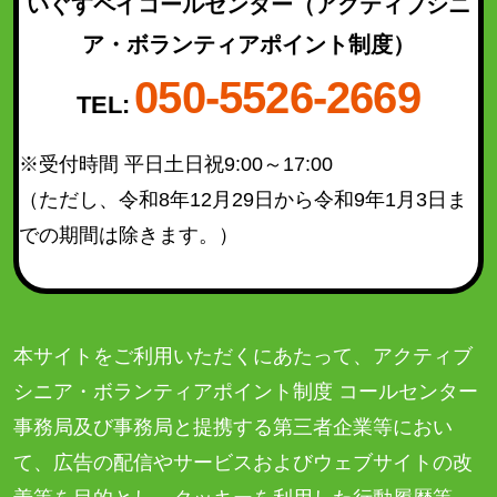
いぐすペイコールセンター
（アクティブシニ
太白区
(93)
ア・ボランティアポイント制度）
泉区
(130)
050-5526-2669
青葉区（宮城総合支所管内）
(21)
TEL:
太白区（秋保総合支所管内）
(16)
※受付時間 平日土日祝9:00～17:00
（ただし、令和8年12月29日から令和9年1月3日ま
検索結果を表示
での期間は除きます。）
本サイトをご利用いただくにあたって、アクティブ
シニア・ボランティアポイント制度 コールセンター
事務局及び事務局と提携する第三者企業等におい
て、広告の配信やサービスおよびウェブサイトの改