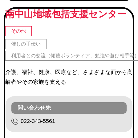
ループ チームオレンジ
南中山地域包括支援センター
町内会
(245)
地区社協・地区社協に登録のあるサロン
(67)
その他
仙台市河川愛護活動団体・仙台市公園愛護協力会
(22
仙台市学区民体育振興会連合会
(6)
催しの手伝い
教育関連施設
利用者との交流（傾聴ボランティア、勉強や遊び相手等
その他
(14)
介護、福祉、健康、医療など、さまざまな面から高
齢者やその家族を支える
活動内容
障害のある方等の作業補助
(17)
問い合わせ先
環境整備
(254)
022-343-5561
催しの手伝い
(225)
レクリエーション活動（芸能ボランティア等）
(230)