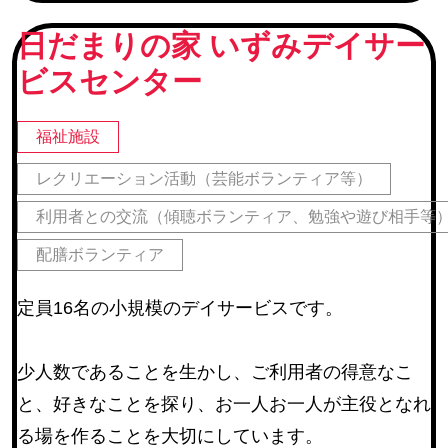
ループ チームオレンジ
日だまりの家 いずみデイサー
町内会
(245)
ビスセンター
地区社協・地区社協に登録のあるサロン
(67)
仙台市河川愛護活動団体・仙台市公園愛護協力会
(22
福祉施設
仙台市学区民体育振興会連合会
(6)
教育関連施設
レクリエーション活動（芸能ボランティア等）
その他
(14)
利用者との交流（傾聴ボランティア、勉強や遊び相手等
配膳ボランティア
活動内容
定員16名の小規模のデイサービスです。
障害のある方等の作業補助
(17)
環境整備
(254)
少人数であることを生かし、ご利用者の得意なこ
催しの手伝い
(225)
と、好きなことを探り、お一人お一人が主役となれ
レクリエーション活動（芸能ボランティア等）
(230)
る場を作ることを大切にしています。