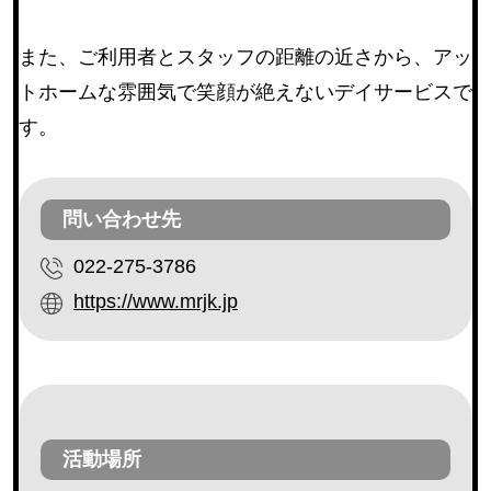
利用者との交流（傾聴ボランティア、勉強や遊び相
等）
(182)
また、ご利用者とスタッフの距離の近さから、アッ
安否確認（配達ボランティア等）
(162)
トホームな雰囲気で笑顔が絶えないデイサービスで
調理ボランティア
(18)
す。
配膳ボランティア
(19)
障害のある方の作業補助
(3)
問い合わせ先
外出補助
(32)
その他
(173)
022-275-3786
https://www.mrjk.jp
地区・エリア
青葉区
(111)
宮城野区
(77)
活動場所
若林区
(49)