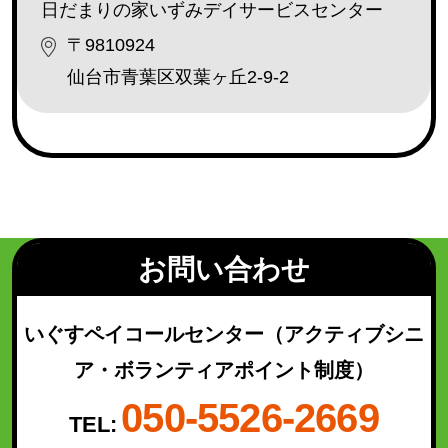
日だまりの家いずみデイサービスセンター
太白区
(93)
〒9810924
泉区
(130)
仙台市青葉区双葉ヶ丘2-9-2
青葉区（宮城総合支所管内）
(21)
太白区（秋保総合支所管内）
(16)
検索結果を表示
お問い合わせ
いぐすペイコールセンター
（アクティブシニ
ア・ボランティアポイント制度）
050-5526-2669
TEL: