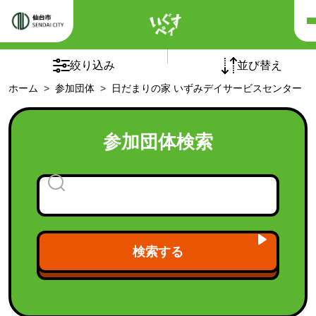
×
×
リセッ
絞り込み
並び替え
ホーム
参加団体
日だまりの家 いずみデイサービスセンター
五十音順
団体の種別
参加団体検索
チームオレンジ
(5)
介護予防自主グループ
(1)
フレイルサポーターチーム
認知症カフェ
(94)
老人クラブ
(1)
検索する
福祉施設
(21)
福祉団体
(9)
「シニア世代向け健康づくり講座」受講後の活動継