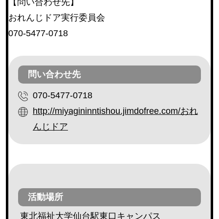
【問い合わせ先】
レクリエーション活動（芸能ボランティア等）
(230)
おれんじドア実行委員会
利用者との交流（傾聴ボランティア、勉強や遊び相
070-5477-0718
手等）
(182)
安否確認（配達ボランティア等）
(162)
調理ボランティア
(18)
問い合わせ先
配膳ボランティア
(19)
070-5477-0718
障害のある方の作業補助
(3)
http://miyagininntishou.jimdofree.com/おれ
外出補助
(32)
んじドア
その他
(173)
地区・エリア
活動場所
青葉区
(111)
宮城野区
(77)
東北福祉大学仙台駅東口キャンパス