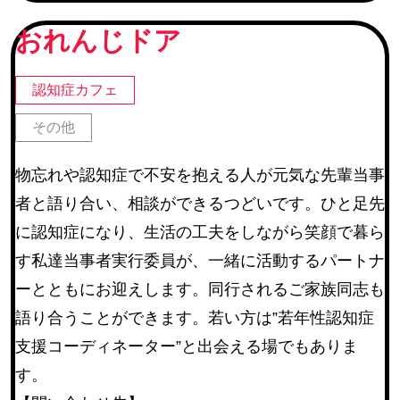
続グループ チームオレンジ
おれんじドア
町内会
(245)
地区社協・地区社協に登録のあるサロン
(67)
認知症カフェ
仙台市河川愛護活動団体・仙台市公園愛護協力会
(22)
その他
仙台市学区民体育振興会連合会
(6)
物忘れや認知症で不安を抱える人が元気な先輩当事
教育関連施設
者と語り合い、相談ができるつどいです。ひと足先
その他
(14)
に認知症になり、生活の工夫をしながら笑顔で暮ら
す私達当事者実行委員が、一緒に活動するパートナ
活動内容
ーとともにお迎えします。同行されるご家族同志も
語り合うことができます。若い方は”若年性認知症
障害のある方等の作業補助
(17)
支援コーディネーター”と出会える場でもありま
環境整備
(254)
す。
催しの手伝い
(225)