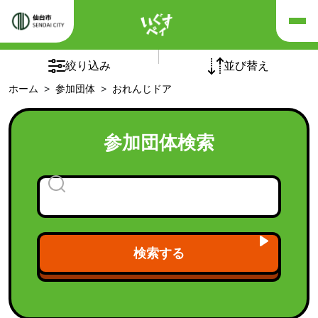
×
×
リセット
絞り込み
並び替え
ホーム
参加団体
おれんじドア
五十音順
団体の種別
参加団体検索
チームオレンジ
(5)
介護予防自主グループ
(1)
フレイルサポーターチーム
認知症カフェ
(94)
老人クラブ
(1)
検索する
福祉施設
(21)
福祉団体
(9)
「シニア世代向け健康づくり講座」受講後の活動継