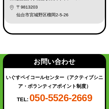
若林区
(49)
〒9813203
太白区
(93)
仙台市宮城野区榴岡2-5-26
泉区
(130)
青葉区（宮城総合支所管内）
(21)
太白区（秋保総合支所管内）
(16)
検索結果を表示
お問い合わせ
いぐすペイコールセンター
（アクティブシニ
ア・ボランティアポイント制度）
050-5526-2669
TEL: