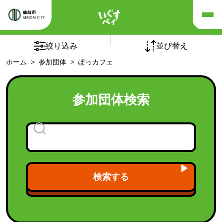
×
×
リセット
絞り込み
並び替え
ホーム
参加団体
ぽっカフェ
五十音順
団体の種別
参加団体検索
チームオレンジ
(5)
介護予防自主グループ
(1)
フレイルサポーターチーム
認知症カフェ
(94)
老人クラブ
(1)
検索する
福祉施設
(21)
福祉団体
(9)
「シニア世代向け健康づくり講座」受講後の活動継