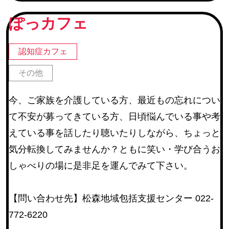
続グループ チームオレンジ
ぽっカフェ
町内会
(245)
地区社協・地区社協に登録のあるサロン
(67)
認知症カフェ
仙台市河川愛護活動団体・仙台市公園愛護協力会
(22)
その他
仙台市学区民体育振興会連合会
(6)
今、ご家族を介護している方、最近もの忘れについ
教育関連施設
て不安が募ってきている方、日頃悩んでいる事や考
その他
(14)
えている事を話したり聴いたりしながら、ちょっと
気分転換してみませんか？ともに笑い・学び合うお
活動内容
しゃべりの場に是非足を運んでみて下さい。
障害のある方等の作業補助
(17)
【問い合わせ先】松森地域包括支援センター 022-
環境整備
(254)
772-6220
催しの手伝い
(225)