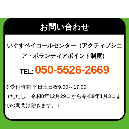
若林区
(49)
太白区
(93)
泉区
(130)
お問い合わせ
青葉区（宮城総合支所管内）
(21)
太白区（秋保総合支所管内）
(16)
いぐすペイコールセンター
（アクティブシニ
ア・ボランティアポイント制度）
050-5526-2669
検索結果を表示
TEL:
※受付時間 平日土日祝9:00～17:00
（ただし、令和8年12月29日から令和9年1月3日ま
での期間は除きます。）