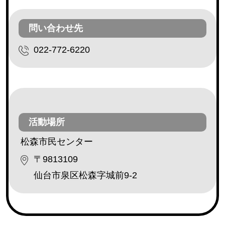
レクリエーション活動（芸能ボランティア等）
(230)
利用者との交流（傾聴ボランティア、勉強や遊び相
問い合わせ先
手等）
(182)
022-772-6220
安否確認（配達ボランティア等）
(162)
調理ボランティア
(18)
配膳ボランティア
(19)
障害のある方の作業補助
(3)
外出補助
(32)
活動場所
その他
(173)
松森市民センター
〒9813109
仙台市泉区松森字城前9-2
地区・エリア
青葉区
(111)
宮城野区
(77)