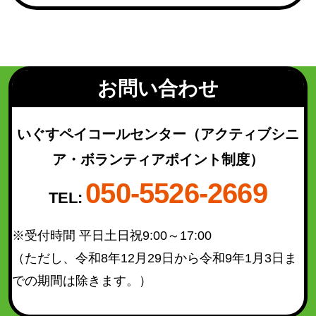
若林区
(49)
太白区
(93)
泉区
(130)
青葉区（宮城総合支所管内）
(21)
お問い合わせ
太白区（秋保総合支所管内）
(16)
いぐすペイコールセンター
（アクティブシニ
ア・ボランティアポイント制度）
検索結果を表示
050-5526-2669
TEL:
※受付時間 平日土日祝9:00～17:00
（ただし、令和8年12月29日から令和9年1月3日ま
での期間は除きます。）