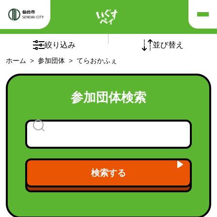
×
×
リセット
絞り込み
並び替え
ホーム
参加団体
てらおかふぇ
五十音順
団体の種別
参加団体検索
チームオレンジ
(5)
介護予防自主グループ
(1)
フレイルサポーターチーム
認知症カフェ
(94)
老人クラブ
(1)
検索する
福祉施設
(21)
福祉団体
(9)
「シニア世代向け健康づくり講座」受講後の活動継