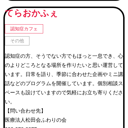
続グループ チームオレンジ
てらおかふぇ
町内会
(245)
地区社協・地区社協に登録のあるサロン
(67)
認知症カフェ
仙台市河川愛護活動団体・仙台市公園愛護協力会
(22)
その他
仙台市学区民体育振興会連合会
(6)
認知症の方、そうでない方でもほっと一息でき、心
教育関連施設
のよりどころとなる場所を作りたいと思い運営して
その他
(14)
います。日常を語り、季節に合わせた企画やミニ講
話などのプログラムを開催しています。個別相談ス
活動内容
ペースも設けていますので気軽にお立ち寄りくださ
い。
障害のある方等の作業補助
(17)
【問い合わせ先】
環境整備
(254)
医療法人松田会ふわりの会
催しの手伝い
(225)