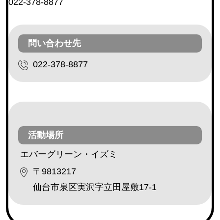
022-378-8877
レクリエーション活動（芸能ボランティア等）
(230)
利用者との交流（傾聴ボランティア、勉強や遊び相
手等）
(182)
問い合わせ先
安否確認（配達ボランティア等）
(162)
022-378-8877
調理ボランティア
(18)
配膳ボランティア
(19)
障害のある方の作業補助
(3)
外出補助
(32)
その他
(173)
活動場所
エバーグリーン・イズミ
〒9813217
地区・エリア
仙台市泉区実沢字立田屋敷17-1
青葉区
(111)
宮城野区
(77)