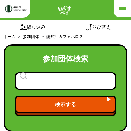
×
×
リセット
絞り込み
並び替え
ホーム
参加団体
認知症カフェパロス
五十音順
団体の種別
参加団体検索
チームオレンジ
(5)
介護予防自主グループ
(1)
フレイルサポーターチーム
認知症カフェ
(94)
老人クラブ
(1)
検索する
福祉施設
(21)
福祉団体
(9)
「シニア世代向け健康づくり講座」受講後の活動継