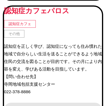
続グループ チームオレンジ
認知症カフェパロス
町内会
(245)
地区社協・地区社協に登録のあるサロン
(67)
認知症カフェ
仙台市河川愛護活動団体・仙台市公園愛護協力会
(22)
その他
仙台市学区民体育振興会連合会
(6)
認知症を正しく学び、認知症になっても住み慣れた
教育関連施設
地域で自分らしい生活を送ることができるよう地域
その他
(14)
住民の交流を図ることが目的です。その月により内
容を変え、学びある活動を目指しています。
活動内容
【問い合わせ先】
寺岡地域包括支援センター
障害のある方等の作業補助
(17)
022-378-8886
環境整備
(254)
催しの手伝い
(225)