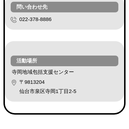
レクリエーション活動（芸能ボランティア等）
(230)
問い合わせ先
利用者との交流（傾聴ボランティア、勉強や遊び相
022-378-8886
手等）
(182)
安否確認（配達ボランティア等）
(162)
調理ボランティア
(18)
配膳ボランティア
(19)
障害のある方の作業補助
(3)
活動場所
外出補助
(32)
寺岡地域包括支援センター
その他
(173)
〒9813204
仙台市泉区寺岡1丁目2-5
地区・エリア
青葉区
(111)
宮城野区
(77)