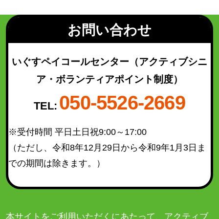
若林区
(49)
太白区
(93)
お問い合わせ
泉区
(130)
青葉区（宮城総合支所管内）
(21)
いぐすペイコールセンター
（アクティブシニ
太白区（秋保総合支所管内）
(16)
ア・ボランティアポイント制度）
050-5526-2669
TEL:
検索結果を表示
※受付時間 平日土日祝9:00～17:00
（ただし、令和8年12月29日から令和9年1月3日ま
での期間は除きます。）
本サイトをご利用いただくにあたって、アクティブ