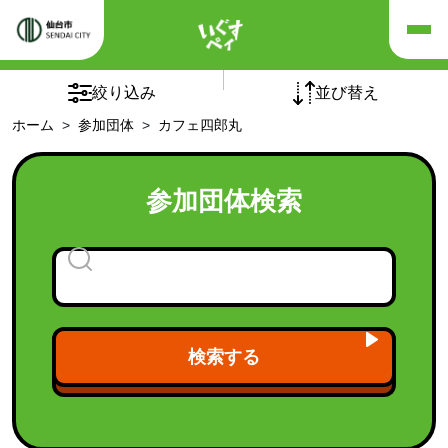
×
×
リセット
絞り込み
並び替え
ホーム
参加団体
カフェ四郎丸
五十音順
団体の種別
参加団体検索
チームオレンジ
(5)
介護予防自主グループ
(1)
フレイルサポーターチーム
認知症カフェ
(94)
老人クラブ
(1)
検索する
福祉施設
(21)
福祉団体
(9)
「シニア世代向け健康づくり講座」受講後の活動継