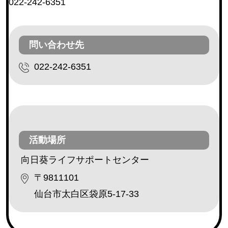
022-242-6351
レクリエーション活動（芸能ボランティア等）
(230)
利用者との交流（傾聴ボランティア、勉強や遊び相
手等）
(182)
問い合わせ先
安否確認（配達ボランティア等）
(162)
022-242-6351
調理ボランティア
(18)
配膳ボランティア
(19)
障害のある方の作業補助
(3)
外出補助
(32)
その他
(173)
活動場所
向日葵ライフサポートセンター
〒9811101
地区・エリア
仙台市太白区袋原5-17-33
青葉区
(111)
宮城野区
(77)