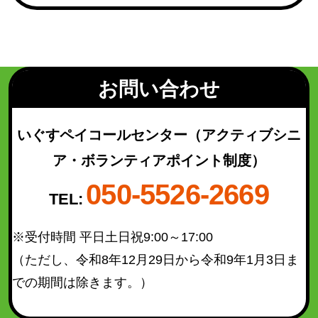
若林区
(49)
太白区
(93)
泉区
(130)
青葉区（宮城総合支所管内）
(21)
お問い合わせ
太白区（秋保総合支所管内）
(16)
いぐすペイコールセンター
（アクティブシニ
ア・ボランティアポイント制度）
検索結果を表示
050-5526-2669
TEL:
※受付時間 平日土日祝9:00～17:00
（ただし、令和8年12月29日から令和9年1月3日ま
での期間は除きます。）