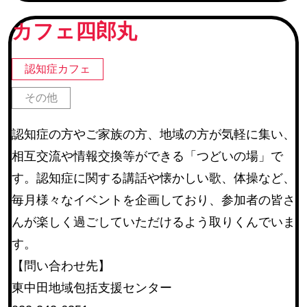
続グループ チームオレンジ
カフェ四郎丸
町内会
(245)
地区社協・地区社協に登録のあるサロン
(67)
認知症カフェ
仙台市河川愛護活動団体・仙台市公園愛護協力会
(22)
その他
仙台市学区民体育振興会連合会
(6)
認知症の方やご家族の方、地域の方が気軽に集い、
教育関連施設
相互交流や情報交換等ができる「つどいの場」で
その他
(14)
す。認知症に関する講話や懐かしい歌、体操など、
毎月様々なイベントを企画しており、参加者の皆さ
活動内容
んが楽しく過ごしていただけるよう取りくんでいま
す。
障害のある方等の作業補助
(17)
【問い合わせ先】
環境整備
(254)
東中田地域包括支援センター
催しの手伝い
(225)