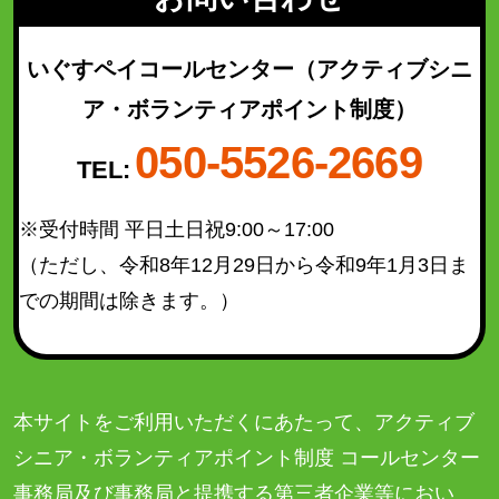
若林区
(49)
太白区
(93)
いぐすペイコールセンター
（アクティブシニ
泉区
(130)
ア・ボランティアポイント制度）
青葉区（宮城総合支所管内）
(21)
050-5526-2669
太白区（秋保総合支所管内）
(16)
TEL:
※受付時間 平日土日祝9:00～17:00
検索結果を表示
（ただし、令和8年12月29日から令和9年1月3日ま
での期間は除きます。）
本サイトをご利用いただくにあたって、アクティブ
シニア・ボランティアポイント制度 コールセンター
事務局及び事務局と提携する第三者企業等におい