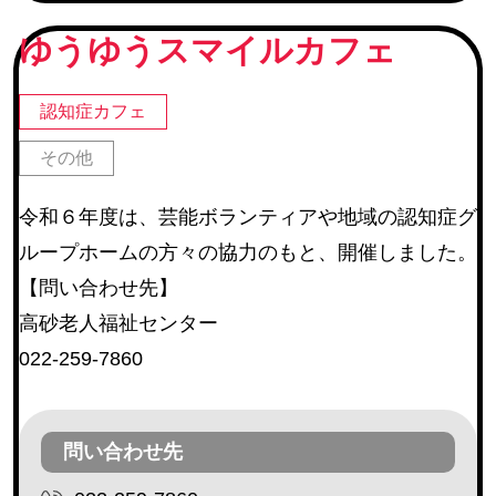
続グループ チームオレンジ
ゆうゆうスマイルカフェ
町内会
(245)
地区社協・地区社協に登録のあるサロン
(67)
認知症カフェ
仙台市河川愛護活動団体・仙台市公園愛護協力会
(22)
その他
仙台市学区民体育振興会連合会
(6)
令和６年度は、芸能ボランティアや地域の認知症グ
教育関連施設
ループホームの方々の協力のもと、開催しました。
その他
(14)
【問い合わせ先】
高砂老人福祉センター
活動内容
022-259-7860
障害のある方等の作業補助
(17)
環境整備
(254)
問い合わせ先
催しの手伝い
(225)