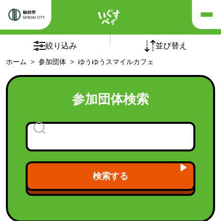
×
×
リセット
絞り込み
並び替え
ホーム
参加団体
ゆうゆうスマイルカフェ
五十音順
団体の種別
参加団体検索
チームオレンジ
(5)
介護予防自主グループ
(1)
フレイルサポーターチーム
認知症カフェ
(94)
老人クラブ
(1)
検索する
福祉施設
(21)
福祉団体
(9)
「シニア世代向け健康づくり講座」受講後の活動継