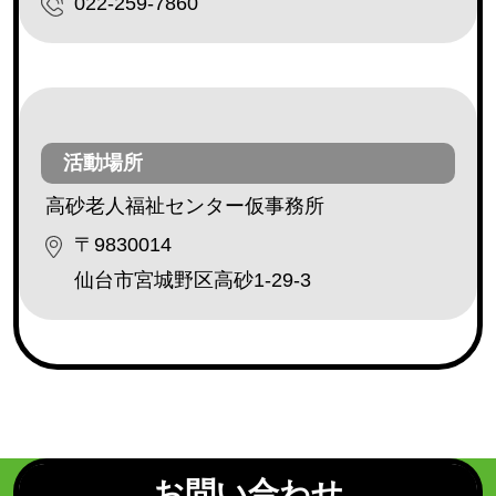
022-259-7860
レクリエーション活動（芸能ボランティア等）
(230)
利用者との交流（傾聴ボランティア、勉強や遊び相
手等）
(182)
安否確認（配達ボランティア等）
(162)
調理ボランティア
(18)
活動場所
配膳ボランティア
(19)
高砂老人福祉センター仮事務所
障害のある方の作業補助
(3)
〒9830014
外出補助
(32)
仙台市宮城野区高砂1-29-3
その他
(173)
地区・エリア
青葉区
(111)
宮城野区
(77)
お問い合わせ