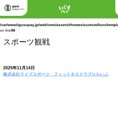
ホーム
Warning
: Attempt to read property "labels" on null in
/var/www/igusupay.jp/web/cms/assets/themes/custom/func/templ
on line
96
Warning
: Attempt to read property "name" on null in
/var/www/igusupay.jp/web/cms/assets/themes/custom/func/templ
on line
96
スポーツ観戦
2025年11月14日
株式会社ライブスポーツ フィットネスクラブりらいぶ