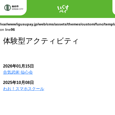
ホーム
Warning
: Attempt to read property "labels" on null in
/var/www/igusupay.jp/web/cms/assets/themes/custom/func/templ
on line
96
Warning
: Attempt to read property "name" on null in
/var/www/igusupay.jp/web/cms/assets/themes/custom/func/templ
on line
96
体験型アクティビティ
2026年01月15日
合気武術 仙心会
2025年10月08日
わお！スマホスクール