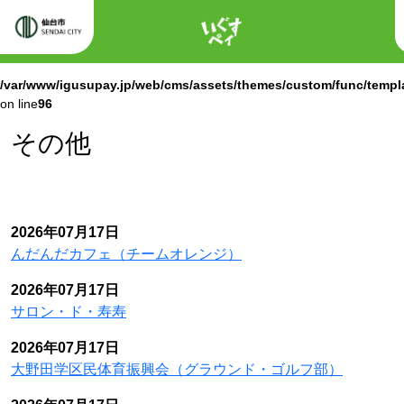
ホーム
Warning
: Attempt to read property "labels" on null in
/var/www/igusupay.jp/web/cms/assets/themes/custom/func/templ
on line
96
Warning
: Attempt to read property "name" on null in
/var/www/igusupay.jp/web/cms/assets/themes/custom/func/templ
on line
96
その他
2026年07月17日
んだんだカフェ（チームオレンジ）
2026年07月17日
サロン・ド・寿寿
2026年07月17日
大野田学区民体育振興会（グラウンド・ゴルフ部）