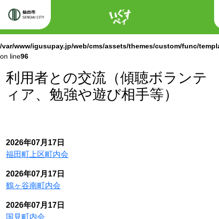
ホーム
Warning
: Attempt to read property "labels" on null in
/var/www/igusupay.jp/web/cms/assets/themes/custom/func/templ
on line
96
Warning
: Attempt to read property "name" on null in
/var/www/igusupay.jp/web/cms/assets/themes/custom/func/templ
on line
96
利用者との交流（傾聴ボランテ
ィア、勉強や遊び相手等）
2026年07月17日
福田町上区町内会
2026年07月17日
鶴ヶ谷南町内会
2026年07月17日
国見町内会